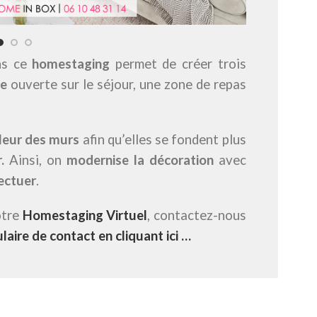
ns ce
homestaging
permet de créer trois
ne
ouverte sur le séjour, une zone de repas
leur des murs
afin qu’elles se fondent plus
.
Ainsi, on
modernise la décoration
avec
ectuer
.
otre
Homestaging Virtuel
, contactez-nous
laire de contact en cliquant ici …