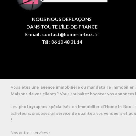
NOUS NOUS DEPLAÇONS
DANS TOUTE L'ÎLE-DE-FRANCE
E-mail : contact@home-in-box.fr
Tél : 06 10 48 31 14
Vous êtes une
agence immobilière
ou
mandataire immobilier
?
Maisons de vos clients
? Vous souhaitez
booster vos annonces 
Les
photographes spécialisés en Immobilier d’Home In Box
so
acheteurs, proposez un
service de qualité
à vos
vendeurs
et
aug
!
Nos autres services :