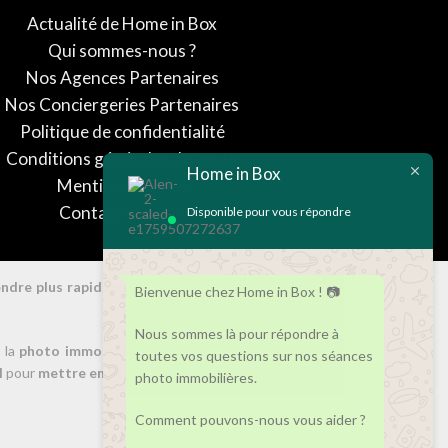
Actualité de Home in Box
Qui sommes-nous ?
Nos Agences Partenaires
Nos Conciergeries Partenaires
Politique de confidentialité
Conditions générales de vente
Home in Box
Mentions légales
Contactez-nous
Disponible pour vous répondre
endre plus rapidement les Appartements ou
Bienvenue chez Home in Box ! 📷
Nous sommes là pour répondre à
 la
photo immobilière
: suscitez l'intérêt des
toutes vos questions sur nos séances
l
pour
mettre en valeur toutes vos annonces
photo immobilières.
Comment pouvons-nous vous aider ?