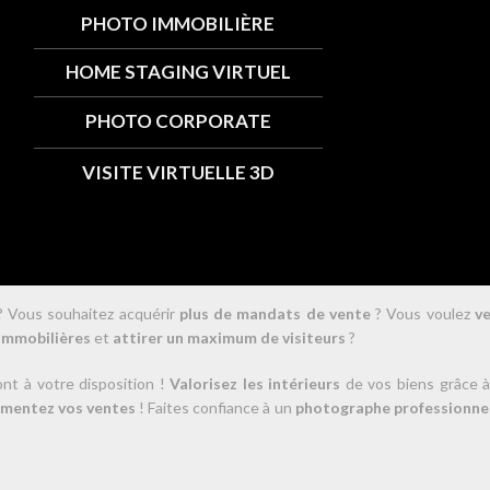
PHOTO IMMOBILIÈRE
HOME STAGING VIRTUEL
PHOTO CORPORATE
VISITE VIRTUELLE 3D
 Vous souhaitez acquérir
plus de mandats de vente
? Vous voulez
v
immobilières
et
attirer un maximum de visiteurs
?
nt à votre disposition !
Valorisez les intérieurs
de vos biens grâce à
mentez vos ventes
! Faites confiance à un
photographe professionne