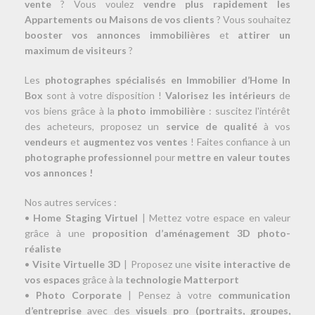
vente
? Vous voulez
vendre plus rapidement les
Appartements ou Maisons de vos clients
? Vous souhaitez
booster vos annonces immobilières
et
attirer un
maximum de visiteurs
?
Les
photographes spécialisés en Immobilier d’Home In
Box
sont à votre disposition !
Valorisez les intérieurs
de
vos biens grâce à la
photo immobilière
: suscitez l'intérêt
des acheteurs, proposez un
service de qualité
à vos
vendeurs
et
augmentez vos ventes
! Faites confiance à un
photographe professionnel
pour
mettre en valeur toutes
vos annonces !
Nos autres services :
•
Home Staging Virtuel
| Mettez votre espace en valeur
grâce à une
proposition d’aménagement 3D photo-
réaliste
•
Visite Virtuelle 3D
| Proposez une
visite interactive de
vos espaces
grâce à la
technologie Matterport
•
Photo Corporate
| Pensez à votre
communication
d’entreprise
avec des
visuels pro (portraits, groupes,