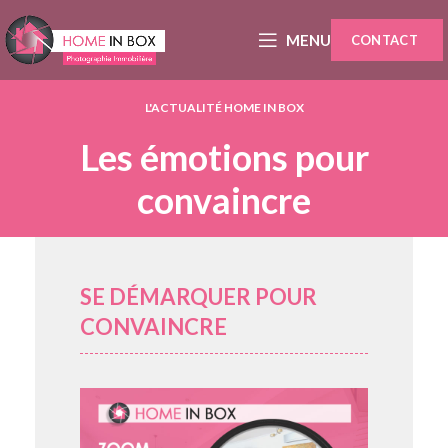
MENU
CONTACT
L'ACTUALITÉ HOME IN BOX
Les émotions pour
convaincre
SE DÉMARQUER POUR
CONVAINCRE