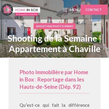
MENU
CONTACT
SHOOTING PHOTO IMMO
Shooting de la Semaine |
Appartement à Chaville
Photo Immobilière par Home
in Box : Reportage dans les
Hauts-de-Seine (Dép. 92)
Qu’est-ce qui fait la différence