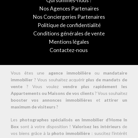
Qui sommes-nous ?
Nos Agences Partenaires
Nos Conciergeries Partenaires
Politique de confidentialité
Conditions générales de vente
Mentions légales
Contactez-nous
Vous êtes une
agence immobilière
ou
mandataire
immobilier
? Vous souhaitez acquérir
plus de mandats de
vente
? Vous voulez
vendre plus rapidement les
Appartements ou Maisons de vos clients
? Vous souhaitez
booster vos annonces immobilières
et
attirer un
maximum de visiteurs
?
Les
photographes spécialisés en Immobilier d’Home In
Box
sont à votre disposition !
Valorisez les intérieurs
de
vos biens grâce à la
photo immobilière
: suscitez l'intérêt