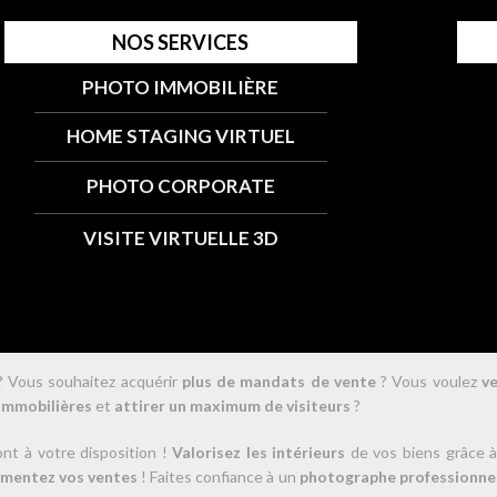
NOS SERVICES
PHOTO IMMOBILIÈRE
HOME STAGING VIRTUEL
PHOTO CORPORATE
VISITE VIRTUELLE 3D
 Vous souhaitez acquérir
plus de mandats de vente
? Vous voulez
v
immobilières
et
attirer un maximum de visiteurs
?
nt à votre disposition !
Valorisez les intérieurs
de vos biens grâce à
mentez vos ventes
! Faites confiance à un
photographe professionne