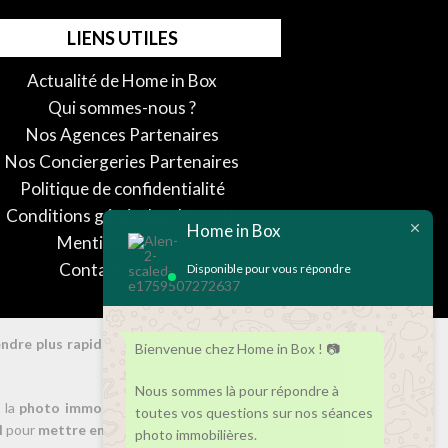
LIENS UTILES
Actualité de Home in Box
Qui sommes-nous ?
Nos Agences Partenaires
Nos Conciergeries Partenaires
Politique de confidentialité
Conditions générales de vente
Home in Box
Mentions légales
Contactez-nous
Disponible pour vous répondre
endre plus rapidement les Appartements ou
Bienvenue chez Home in Box ! 📷
Nous sommes là pour répondre à
 la
photo immobilière
: suscitez l'intérêt des
toutes vos questions sur nos séances
l
pour
mettre en valeur toutes vos annonces
photo immobilières.