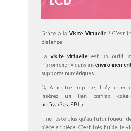
Grâce à la
Visite Virtuelle
! C’est l
distance
!
La
visite virtuelle
est un
outil i
« promener » dans un
environnement
supports numériques
.
🔍 À mettre en place, il n’y a rien 
insérez un lien
comme celui
m=Gwn3gsJ8BLu
Il ne reste plus qu’au
futur loueur de
pièce en pièce. C’est très fluide, le