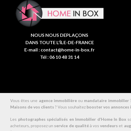
NOUS NOUS DEPLAÇONS
DANS TOUTE L'ÎLE-DE-FRANCE
E-mail : contact@home-in-box.fr
Tél : 06 10 48 31 14
Vous êtes une
agence immobilière
ou
mandataire immobilier
?
Maisons de vos clients
? Vous souhaitez
booster vos annonces 
Les
photographes spécialisés en Immobilier d’Home In Box
so
acheteurs, proposez un
service de qualité
à vos
vendeurs
et
aug